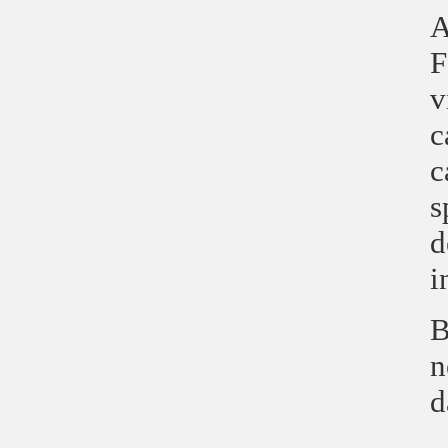
A
F
v
c
c
s
d
i
B
n
d