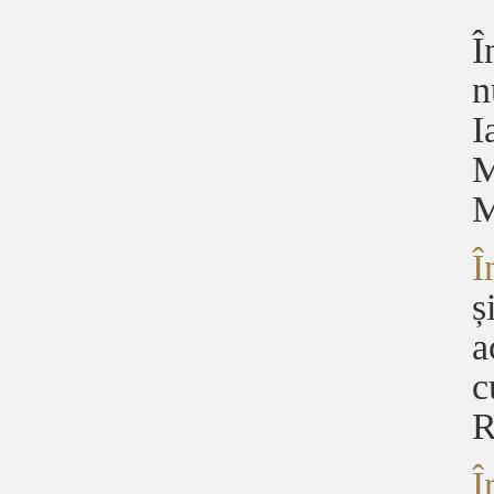
Î
n
I
M
M
Î
ș
a
c
R
Î