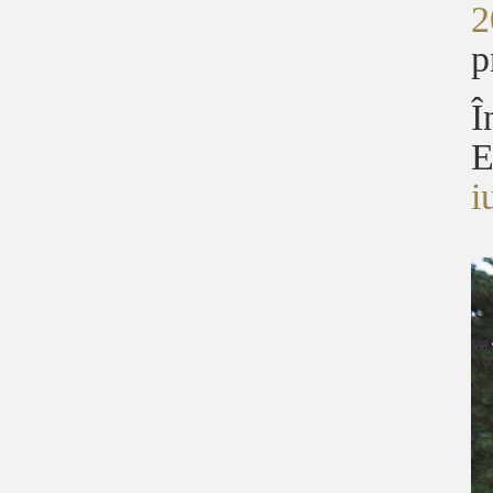
2
p
Î
E
i