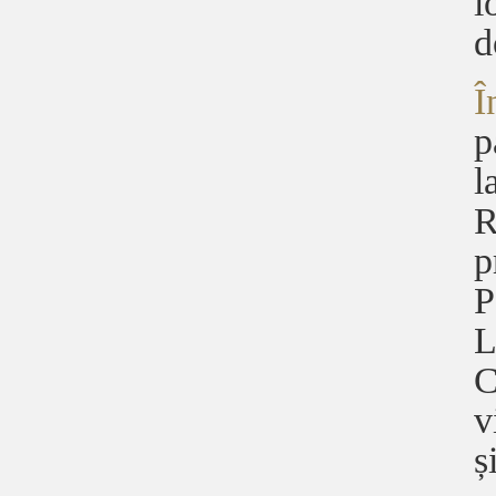
l
d
Î
p
l
R
p
P
L
C
v
ș