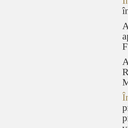
Î
î
A
a
F
A
R
M
Î
p
p