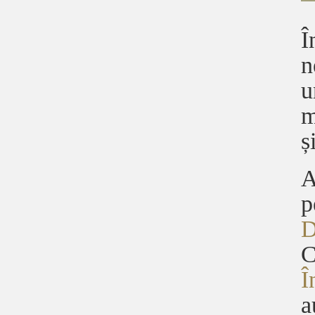
Î
n
u
m
ș
A
p
D
C
Î
a