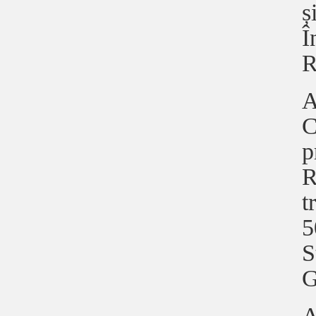
ș
Î
R
A
C
p
R
t
5
S
G
A