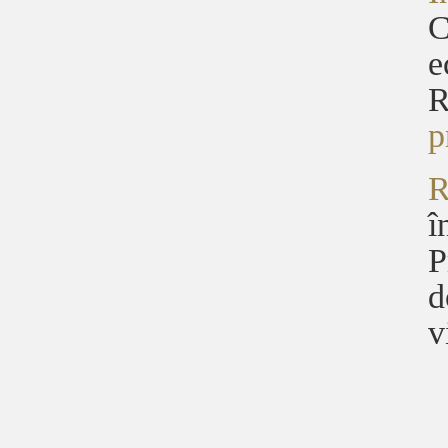
C
e
R
p
R
î
P
d
v