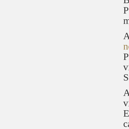
P
m
A
n
P
v
S
A
v
E
c