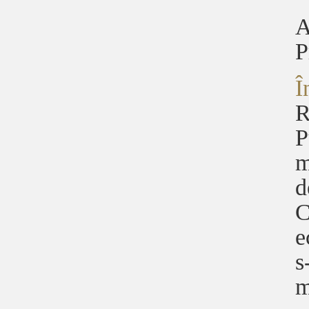
A
P
Î
R
P
m
d
C
e
s
m