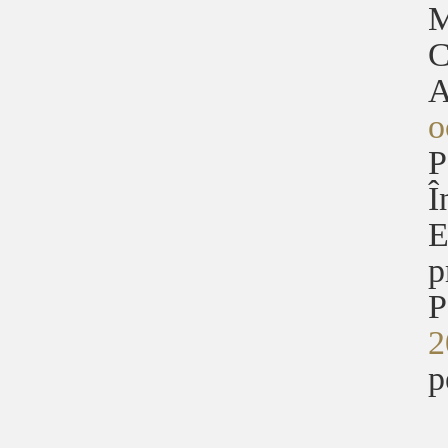
M
C
A
o
P
Î
E
p
P
2
p