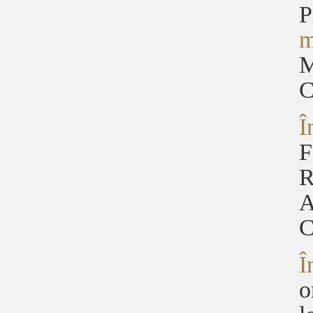
P
m
M
C
Î
F
R
A
C
Î
o