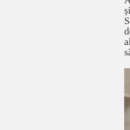
ș
S
d
a
s