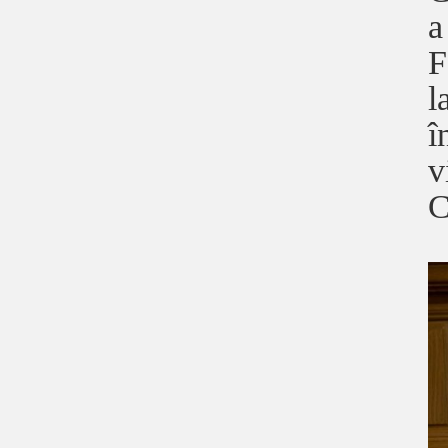
a
F
l
î
v
C