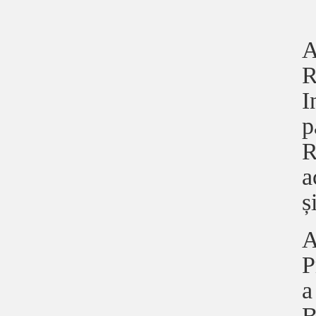
A
R
I
p
R
a
ș
A
P
a
B