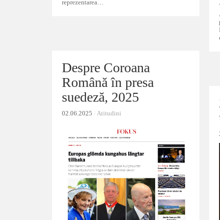
reprezentarea…
Despre Coroana
Despre Coroana
Română în presa
Română în presa
suedeză, 2025
suedeză, 2025
02.06.2025
02.06.2025
/
/
Atitudini
Atitudini