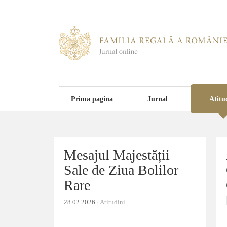
Prima pagina
Jurnal
Atitu
Mesajul Majestății
Mesajul Majestății
Sale de Ziua Bolilor
Sale de Ziua Bolilor
Rare
Rare
28.02.2026
28.02.2026
/
/
Atitudini
Atitudini