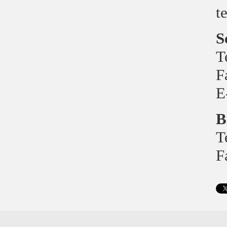
t
S
T
F
E
B
T
F