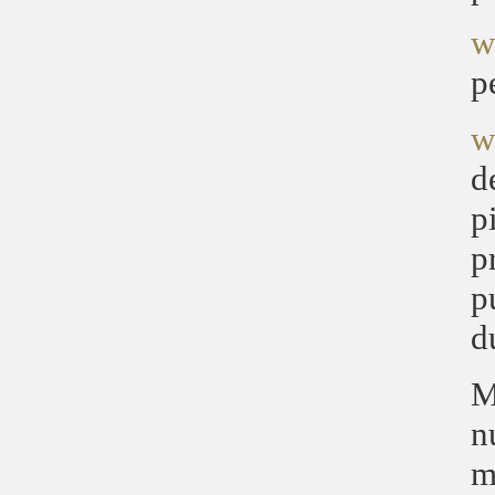
w
p
w
d
p
p
p
d
M
n
m