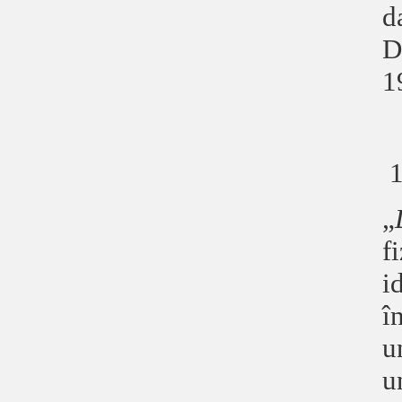
d
D
1
„
f
i
î
u
u