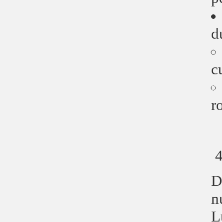
d
c
r
D
n
L