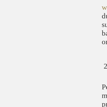
w
d
s
b
o
P
m
p