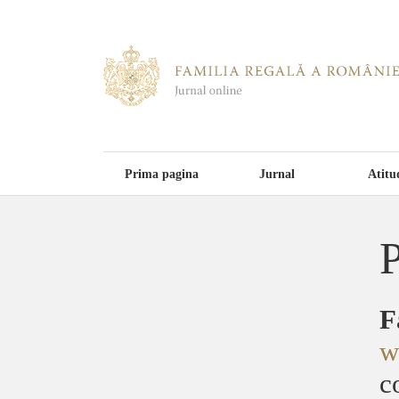
Prima pagina
Jurnal
Atitu
P
F
w
c