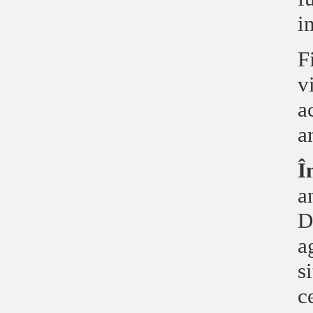
i
F
v
a
a
Î
a
D
a
s
c