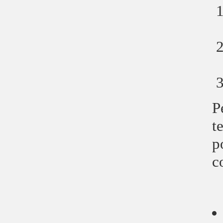
P
t
p
c