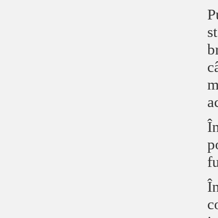
P
s
b
c
m
a
Î
p
f
Î
c