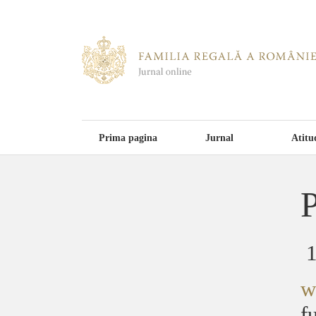
Prima pagina
Jurnal
Atitu
P
w
f