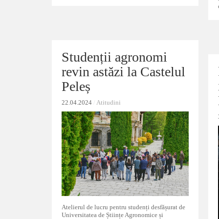
Studenții agronomi
Studenții agronomi
revin astăzi la Castelul
revin astăzi la Castelul
Peleș
Peleș
22.04.2024
22.04.2024
/
/
Atitudini
Atitudini
Atelierul de lucru pentru studenți desfășurat de
Universitatea de Științe Agronomice și