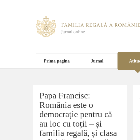
Prima pagina
Jurnal
Atitu
Papa Francisc:
Papa Francisc:
România este o
România este o
democrație pentru că
democrație pentru că
au loc cu toții – și
au loc cu toții – și
familia regală, și clasa
familia regală, și clasa