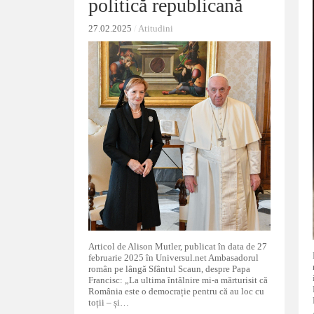
politică republicană
politică republicană
27.02.2025
27.02.2025
/
/
Atitudini
Atitudini
Articol de Alison Mutler, publicat în data de 27
februarie 2025 în Universul.net Ambasadorul
român pe lângă Sfântul Scaun, despre Papa
Francisc: „La ultima întâlnire mi-a mărturisit că
România este o democrație pentru că au loc cu
toții – și…