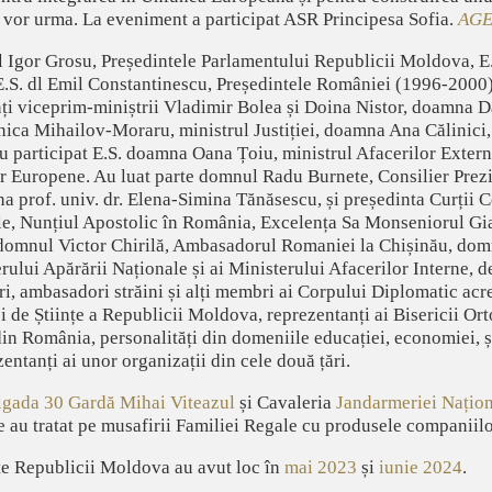
e vor urma. La eveniment a participat ASR Principesa Sofia.
AGE
 dl Igor Grosu, Președintele Parlamentului Republicii Moldova, 
E.S. dl Emil Constantinescu, Președintele României (1996-2000
i viceprim-miniștrii Vladimir Bolea și Doina Nistor, doamna Da
ica Mihailov-Moraru, ministrul Justiției, doamna Ana Călinici,
 participat E.S. doamna Oana Țoiu, ministrul Afacerilor Exter
lor Europene. Au luat parte domnul Radu Burnete, Consilier Prezi
 prof. univ. dr. Elena-Simina Tănăsescu, și președinta Curții C
 Nunțiul Apostolic în România, Excelența Sa Monseniorul Gi
domnul Victor Chirilă, Ambasadorul Romaniei la Chișinău, dom
erului Apărării Naționale și ai Ministerului Afacerilor Interne, 
țări, ambasadori străini și alți membri ai Corpului Diplomatic acr
de Științe a Republicii Moldova, reprezentanți ai Bisericii Or
n România, personalități din domeniile educației, economiei, ști
zentanți ai unor organizații din cele două țări.
igada 30 Gardă Mihai Viteazul
și Cavaleria
Jandarmeriei Națio
 au tratat pe musafirii Familiei Regale cu produsele companiilor
ate Republicii Moldova au avut loc în
mai 2023
și
iunie 2024
.