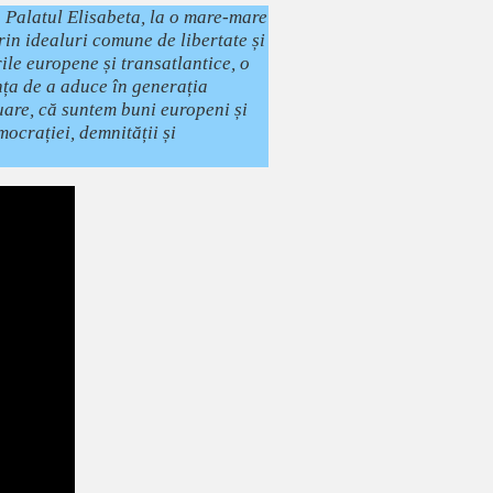
a Palatul Elisabeta, la o mare-mare
rin idealuri comune de libertate și
rile europene și transatlantice, o
ința de a aduce în generația
nuare, că suntem buni europeni și
mocrației, demnității și