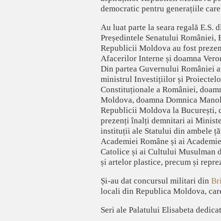
democratic pentru generațiile car
Au luat parte la seara regală E.S.
Președintele Senatului României, 
Republicii Moldova au fost prezenț
Afacerilor Interne și doamna Veron
Din partea Guvernului României au
ministrul Investițiilor și Proiecte
Constituționale a României, doamna
Moldova, doamna Domnica Manole,
Republicii Moldova la București, 
prezenți înalți demnitari ai Minist
instituții ale Statului din ambele 
Academiei Române și ai Academiei 
Catolice și ai Cultului Musulman di
și artelor plastice, precum și repre
Și-au dat concursul militari din
Br
locali din Republica Moldova, care
Seri ale Palatului Elisabeta dedic