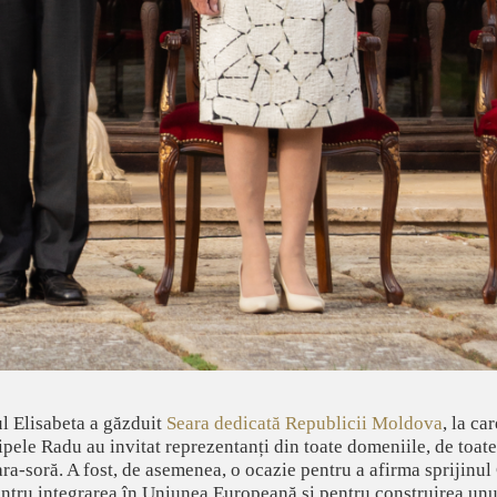
l Elisabeta a găzduit
Seara dedicată Republicii Moldova
, la c
pele Radu au invitat reprezentanți din toate domeniile, de toate p
 țara-soră. A fost, de asemenea, o ocazie pentru a afirma spriji
tru integrarea în Uniunea Europeană și pentru construirea unui v