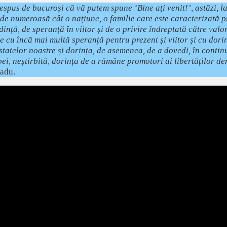
spus de bucuroși că vă putem spune ‘Bine ați venit!’, astăzi, l
t de numeroasă cât o națiune, o familie care este caracterizată p
ință, de speranță în viitor și de o privire îndreptată către valo
te cu încă mai multă speranță pentru prezent și viitor și cu dor
 statelor noastre și dorința, de asemenea, de a dovedi, în conti
ei, neștirbită, dorința de a rămâne promotori ai libertăților de
Radu.