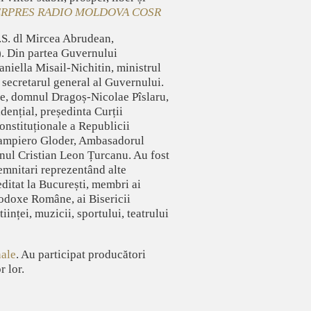
RPRES
RADIO MOLDOVA
COSR
E.S. dl Mircea Abrudean,
). Din partea Guvernului
niella Misail-Nichitin, ministrul
 secretarul general al Guvernului.
ne, domnul Dragoș-Nicolae Pîslaru,
dențial, președinta Curții
onstituționale a Republicii
ampiero Gloder, Ambasadorul
nul Cristian Leon Țurcanu. Au fost
demnitari reprezentând alte
editat la București, membri ai
todoxe Române, ai Bisericii
inței, muzicii, sportului, teatrului
nale
. Au participat producători
 lor.