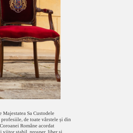
are Majestatea Sa Custodele
rofesiile, de toate vârstele și din
nul Coroanei Române acordat
iitor stabil, prosper, liber și