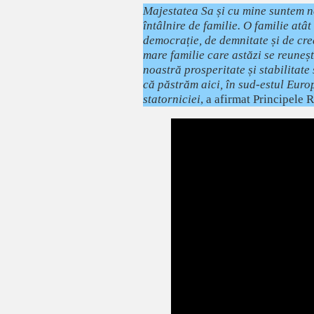
Majestatea Sa și cu mine suntem ne
întâlnire de familie. O familie atâ
democrație, de demnitate și de cred
mare familie care astăzi se reuneș
noastră prosperitate și stabilitate
că păstrăm aici, în sud-estul Europ
statorniciei
, a afirmat Principele 