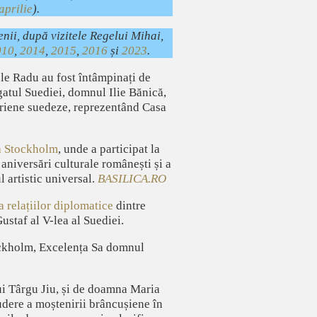
aprilie
).
enii, după vizitele Regelui Mihai,
010
,
2014
,
2015
,
2016
și
2023
.
ele Radu au fost întâmpinați de
atul Suediei, domnul Ilie Bănică,
eriene suedeze, reprezentând Casa
la Stockholm
, unde a participat la
aniversări culturale românești și a
 artistic universal.
BASILICA.RO
a relațiilor diplomatice
dintre
ustaf al V-lea al Suediei.
tockholm, Excelența Sa domnul
ui Târgu Jiu, și de doamna Maria
udere a moștenirii brâncușiene în