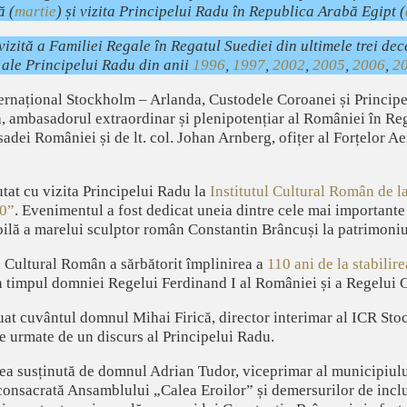
ă (
martie
) și vizita Principelui Radu în Republica Arabă Egipt (
izită a Familiei Regale în Regatul Suediei din ultimele trei dec
ale Principelui Radu din anii
1996
,
1997
,
2002
,
2005
,
2006
,
2
nternațional Stockholm – Arlanda, Custodele Coroanei și Princip
, ambasadorul extraordinar și plenipotențiar al României în Reg
dei României și de lt. col. Johan Arnberg, ofițer al Forțelor A
utat cu vizita Principelui Radu la
Institutul Cultural Român de 
50”
. Evenimentul a fost dedicat uneia dintre cele mai importante 
ilă a marelui sculptor român Constantin Brâncuși la patrimoniul
l Cultural Român a sărbătorit împlinirea a
110 ani de la stabilire
în timpul domniei Regelui Ferdinand I al României și a Regelui G
uat cuvântul domnul Mihai Firică, director interimar al ICR S
urmate de un discurs al Principelui Radu.
rea susținută de domnul Adrian Tudor, viceprimar al municipiul
 consacrată Ansamblului „Calea Eroilor” și demersurilor de incl