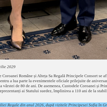
rilie 2029
Coroanei Române și Alteța Sa Regală Principele Consort se află
pentru a lua parte la evenimentele oficiale prilejuite de anivers
ea vârstei de 80 de ani. De asemenea, Custodele Coroanei și Prin
rezentanți ai Statului suedez, împlinirea a 110 ani de la stabili
liei Regale din anul 2026, după vizitele Principesei Sofia în Gr