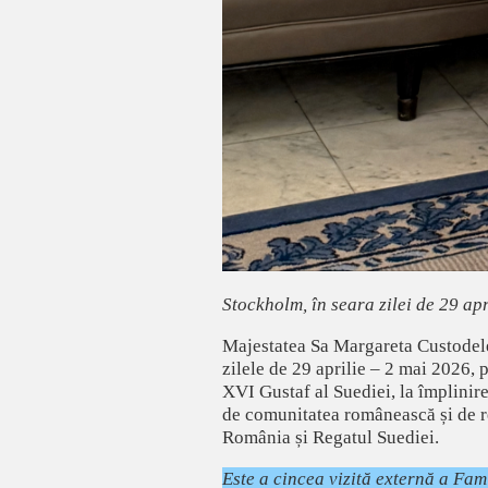
Stockholm, în seara zilei de 29 ap
Majestatea Sa Margareta Custodele 
zilele de 29 aprilie – 2 mai 2026, 
XVI Gustaf al Suediei, la împlinir
de comunitatea românească și de rep
România și Regatul Suediei.
Este a cincea vizită externă a Fami