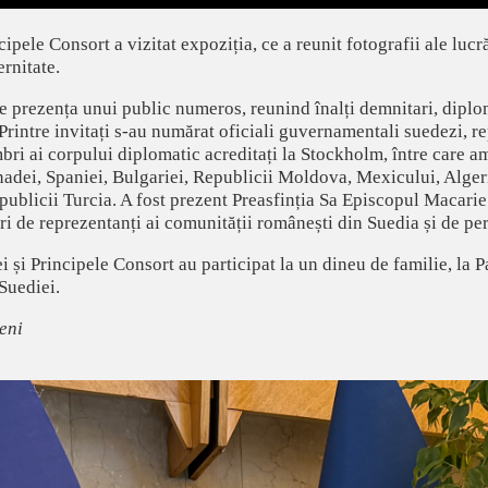
ipele Consort a vizitat expoziția, ce a reunit fotografii ale lucr
ernitate.
e prezența unui public numeros, reunind înalți demnitari, diplom
Printre invitați s-au numărat oficiali guvernamentali suedezi, r
ri ai corpului diplomatic acreditați la Stockholm, între care am
nadei, Spaniei, Bulgariei, Republicii Moldova, Mexicului, Algeri
epublicii Turcia. A fost prezent Preasfinția Sa Episcopul Macarie
de reprezentanți ai comunității românești din Suedia și de perso
 și Principele Consort au participat la un dineu de familie, la Pa
Suediei.
eni