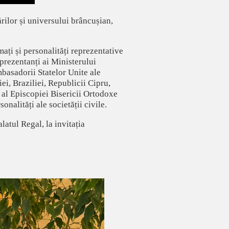
ărilor și universului brâncușian,
ați și personalități reprezentative
eprezentanți ai Ministerului
basadorii Statelor Unite ale
ei, Braziliei, Republicii Cipru,
 al Episcopiei Bisericii Ortodoxe
nalități ale societății civile.
latul Regal, la invitația