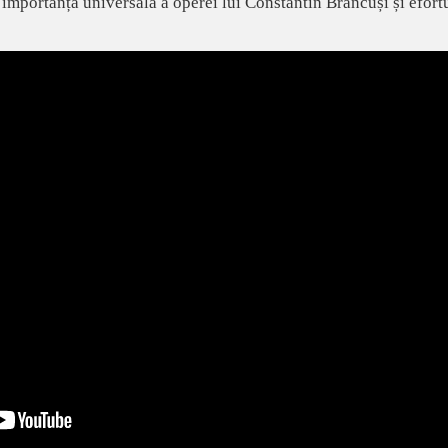
 importanța universală a operei lui Constantin Brâncuși și efortu