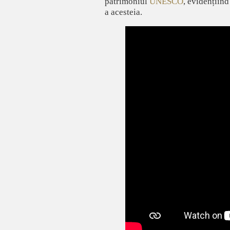
patrimoniul
UNESCO
, evidențiind
a acesteia.