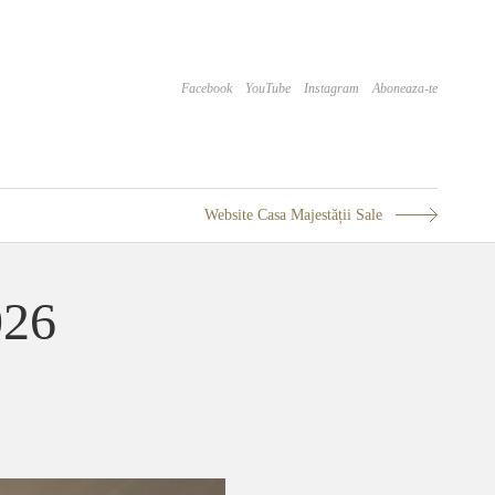
Facebook
YouTube
Instagram
Aboneaza-te
Website Casa Majestății Sale
026