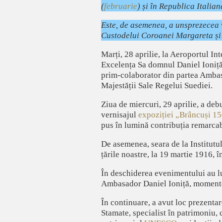
(
februarie
) și în Republica Italian
Este, de asemenea, a unsprezecea v
Custodelui Coroanei Margareta și 
Marți, 28 aprilie, la Aeroportul I
Excelența Sa domnul Daniel Ioniță
prim-colaborator din partea Ambasa
Majestății Sale Regelui Suediei.
Ziua de miercuri, 29 aprilie, a deb
vernisajul
expoziției „Brâncuși 1
pus în lumină contribuția remarcab
De asemenea, seara de la Institutu
țările noastre, la 19 martie 1916, 
În deschiderea evenimentului au l
Ambasador Daniel Ioniță, momente 
În continuare, a avut loc prezenta
Stamate, specialist în patrimoniu,