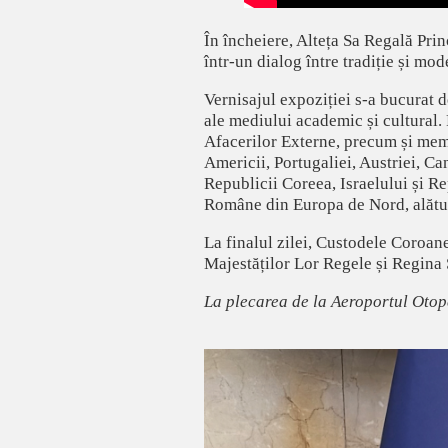
În încheiere, Alteța Sa Regală Princ
într-un dialog între tradiție și mod
Vernisajul expoziției s-a bucurat d
ale mediului academic și cultural. 
Afacerilor Externe, precum și memb
Americii, Portugaliei, Austriei, Ca
Republicii Coreea, Israelului și R
Române din Europa de Nord, alături 
La finalul zilei, Custodele Coroanei
Majestăților Lor Regele și Regina 
La plecarea de la Aeroportul Otop