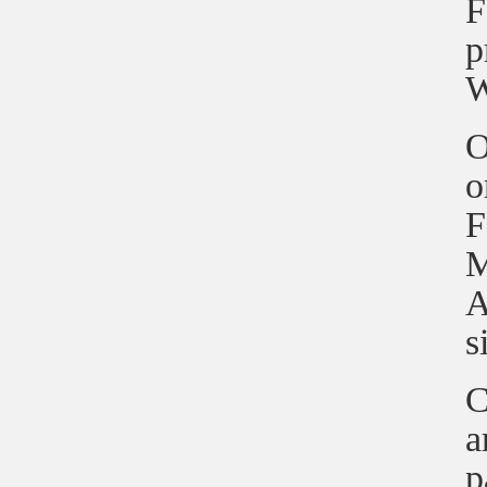
F
p
W
O
o
F
M
A
s
C
a
p