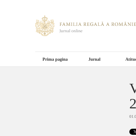
Prima pagina
Jurnal
Atitu
V
01.