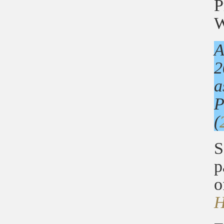
P
W
A
2
a
P
(
S
p
o
H