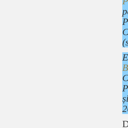
P
p
P
C
(
E
B
C
P
ș
2
D