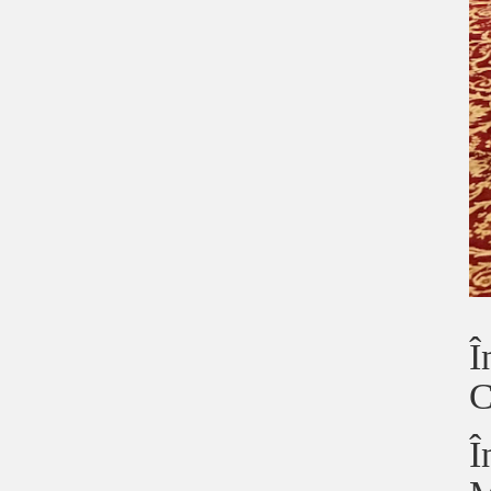
Î
C
Î