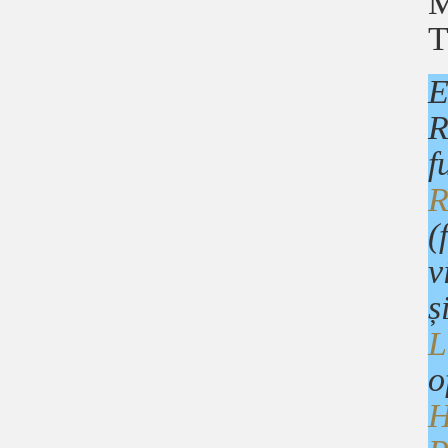
M
T
E
R
f
R
(
v
ș
L
o
H