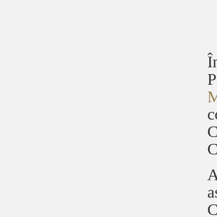
Î
P
M
c
C
C
A
a
C