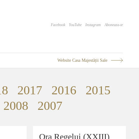
Facebook
YouTube
Instagram
Aboneaza-te
Website Casa Majestății Sale
18
2017
2016
2015
2008
2007
Ora Regelui (XXIII)
Ora Regelui (XXIII)