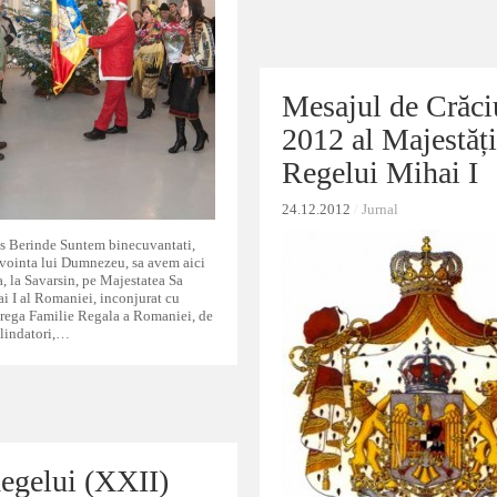
Mesajul de Crăci
Mesajul de Crăci
2012 al Majestăți
2012 al Majestăți
Regelui Mihai I
Regelui Mihai I
24.12.2012
24.12.2012
/
/
Jurnal
Jurnal
us Berinde Suntem binecuvantati,
i vointa lui Dumnezeu, sa avem aici
a, la Savarsin, pe Majestatea Sa
i I al Romaniei, inconjurat cu
trega Familie Regala a Romaniei, de
lindatori,…
egelui (XXII)
egelui (XXII)