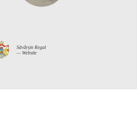
Săvârșin Regal
— Website