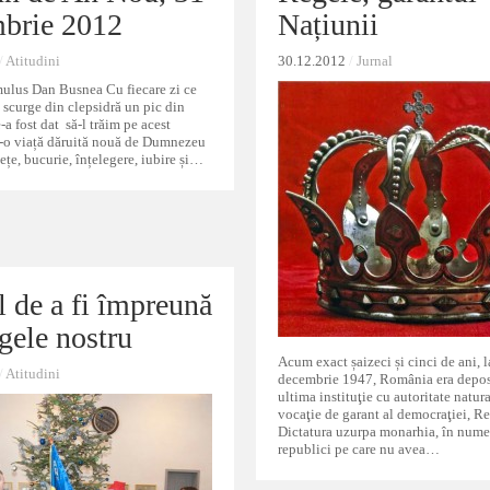
brie 2012
brie 2012
Națiunii
Națiunii
/
/
Atitudini
Atitudini
30.12.2012
30.12.2012
/
/
Jurnal
Jurnal
ulus Dan Busnea Cu fiecare zi ce
i scurge din clepsidră un pic din
-a fost dat să-l trăim pe acest
r-o viață dăruită nouă de Dumnezeu
ețe, bucurie, înțelegere, iubire și…
l de a fi împreună
l de a fi împreună
gele nostru
gele nostru
Acum exact șaizeci și cinci de ani, 
/
/
Atitudini
Atitudini
decembrie 1947, România era depos
ultima instituţie cu autoritate natura
vocaţie de garant al democraţiei, R
Dictatura uzurpa monarhia, în nume
republici pe care nu avea…