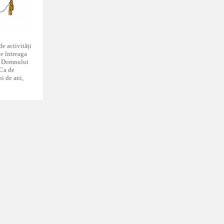
de activități
de întreaga
ea Domnului
 Ca de
oi de ani,