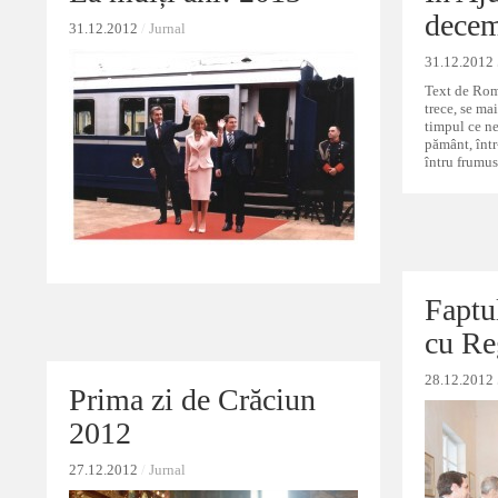
decem
decem
31.12.2012
31.12.2012
/
/
Jurnal
Jurnal
31.12.2012
31.12.2012
Text de Rom
trece, se ma
timpul ce ne
pământ, înt
întru frumus
Faptu
Faptu
cu Re
cu Re
28.12.2012
28.12.2012
Prima zi de Crăciun
Prima zi de Crăciun
2012
2012
27.12.2012
27.12.2012
/
/
Jurnal
Jurnal