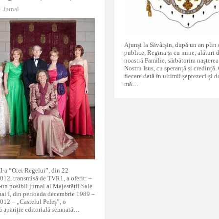
/
/
Jurnal
Jurnal
Ajunși la Săvârșin, după un an plin 
publice, Regina și cu mine, alături 
noastră Familie, sărbătorim nașter
Nostru Isus, cu speranță și credință.
fiecare dată în ultimii șaptezeci și d
mă…
I-a “Orei Regelui”, din 22
012, transmisă de TVR1, a oferit: –
-un posibil jurnal al Majestății Sale
ai I, din perioada decembrie 1989 –
012 – „Castelul Peleș”, o
ă apariție editorială semnată…