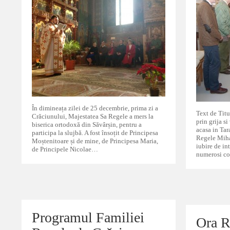
În dimineața zilei de 25 decembrie, prima zi a
Text de Tit
Crăciunului, Majestatea Sa Regele a mers la
prin grija s
biserica ortodoxă din Săvârșin, pentru a
acasa in Tar
participa la slujbă. A fost însoțit de Principesa
Regele Miha
Moștenitoare și de mine, de Principesa Maria,
iubire de in
de Principele Nicolae…
numerosi co
Programul Familiei
Programul Familiei
Ora R
Ora R