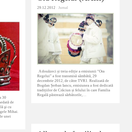
29.12.2012
29.12.2012
/
/
Jurnal
Jurnal
A douăzeci și treia ediție a emisiunii “Ora
Regelui” a fost transmisă sâmbătă, 29
decembrie 2012, de către TVR1. Realizată de
Bogdan Șerban Iancu, emisiunea a fost dedicată
tradițiilor de Crăciun și felului în care Familia
Regală păstrează sărbătorile,…
la 30
edată de
lă şi cu
egele Mihai.
le unei