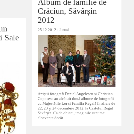
Album de familie de
Album de familie de
Crăciun, Săvârșin
Crăciun, Săvârșin
2012
2012
un
un
25.12.2012
25.12.2012
/
/
Jurnal
Jurnal
i Sale
i Sale
Artiștii fotografi Daniel Angelescu și Christian
Coposesc au alcătuit două albume de fotografii
cu Majestățile Lor și Familia Regală în zilele de
22, 23 și 24 decembrie 2012, la Castelul Regal
Săvârșin. Ca de obicei, imaginile sunt mai
elocvente decât…