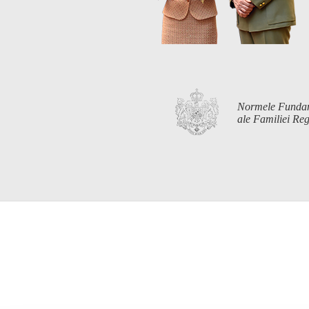
Normele Funda
ale Familiei R