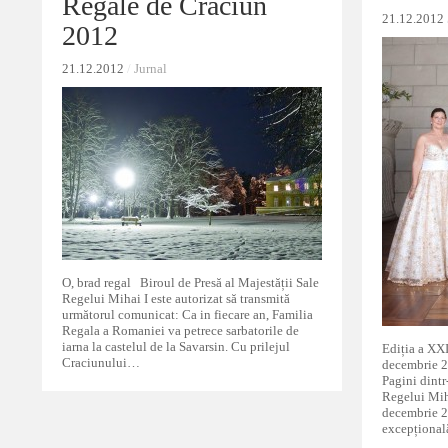
Regale de Crăciun
Regale de Crăciun
21.12.2012
21.12.2012
2012
2012
21.12.2012
21.12.2012
/
/
Jurnal
Jurnal
O, brad regal Biroul de Presă al Majestății Sale
Regelui Mihai I este autorizat să transmită
următorul comunicat: Ca in fiecare an, Familia
Regala a Romaniei va petrece sarbatorile de
iarna la castelul de la Savarsin. Cu prilejul
Ediția a XXI
Craciunului…
decembrie 2
Pagini dintr
Regelui Mih
decembrie 2
excepțional