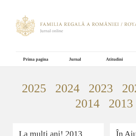
Prima pagina
Jurnal
Atitudini
2025
2024
2023
20
2014
2013
La mulți ani! 2013
La mulți ani! 2013
În Aj
În Aj