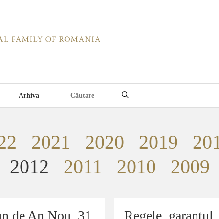
Arhiva
22
2021
2020
2019
20
2012
2011
2010
2009
un de An Nou, 31
un de An Nou, 31
Regele, garantul
Regele, garantul