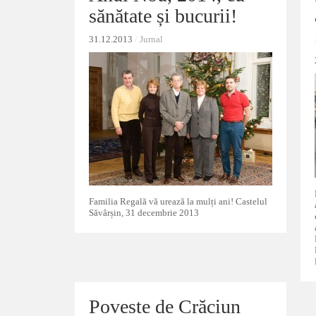
sănătate și bucurii!
sănătate și bucurii!
31.12.2013
31.12.2013
/
/
Jurnal
Jurnal
Familia Regală vă urează la mulți ani! Castelul
Săvârșin, 31 decembrie 2013
Poveste de Crăciun
Poveste de Crăciun