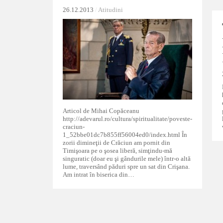
26.12.2013
26.12.2013
/
/
Atitudini
Atitudini
Articol de Mihai Copăceanu
http://adevarul.ro/cultura/spiritualitate/poveste-
craciun-
1_52bbe01dc7b855ff56004ed0/index.html În
zorii dimineţii de Crăciun am pornit din
Timişoara pe o şosea liberă, simţindu-mă
singuratic (doar eu şi gândurile mele) într-o altă
lume, traversând păduri spre un sat din Crişana.
Am intrat în biserica din…