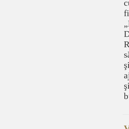
c
f
„
D
R
s
ş
a
ş
b
V