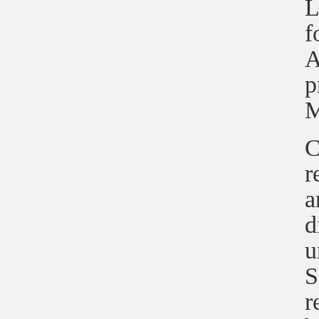
L
f
A
p
M
C
r
a
d
u
S
r