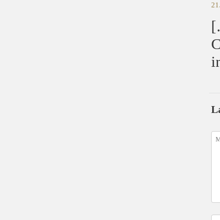
21
[
C
i
L