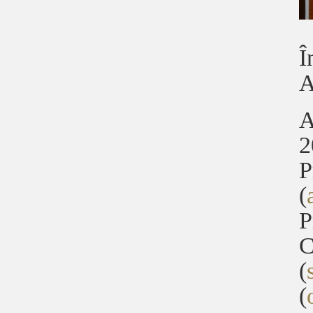
Î
A
A
2
P
(
P
C
(
(