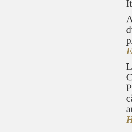
I
A
d
p
E
L
C
P
c
a
H