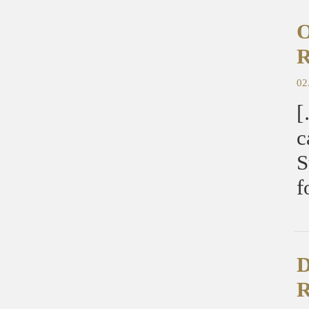
O
R
02
[
c
S
f
D
R