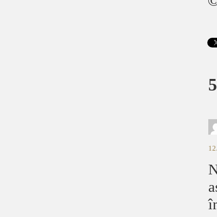
©
5
12
N
a
î