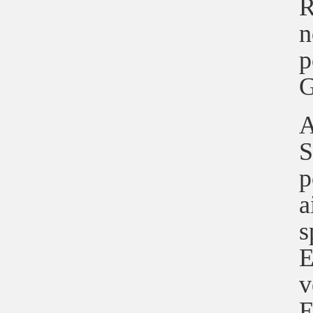
R
n
p
G
A
S
p
a
s
E
v
E