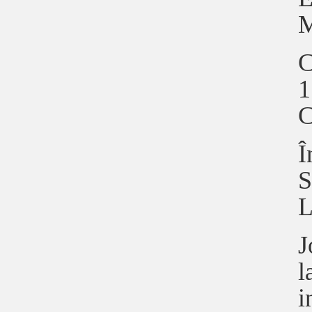
M
C
1
C
Î
S
L
J
l
i