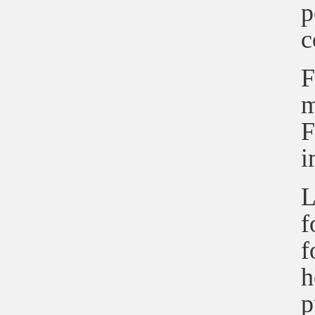
p
c
F
m
F
i
L
f
f
h
p