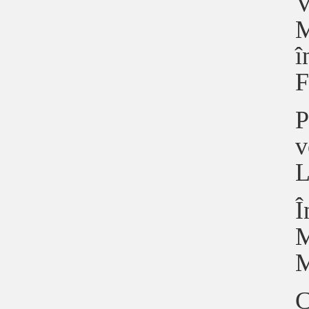
V
M
î
F
P
v
L
Î
M
M
C