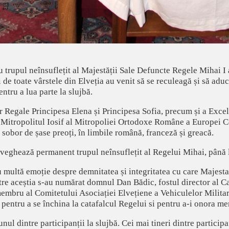
u trupul neînsuflețit al Majestății Sale Defuncte Regele Mihai 
e toate vârstele din Elveția au venit să se reculeagă și să aducă 
ntru a lua parte la slujbă.
or Regale Principesa Elena și Principesa Sofia, precum și a Exce
IPS Mitropolitul Iosif al Mitropoliei Ortodoxe Române a Europei C
 sobor de șase preoți, în limbile română, franceză și greacă.
 veghează permanent trupul neînsuflețit al Regelui Mihai, până l
u multă emoție despre demnitatea și integritatea cu care Majesta
ntre aceștia s-au numărat domnul Dan Bădic, fostul director al C
membru al Comitetului Asociației Elvețiene a Vehiculelor Milita
 pentru a se închina la catafalcul Regelui si pentru a-i onora m
ul dintre participanții la slujbă. Cei mai tineri dintre participa