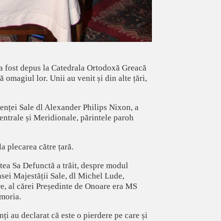
I a fost depus la Catedrala Ortodoxă Greacă
omagiul lor. Unii au venit și din alte țări,
lenței Sale dl Alexander Philips Nixon, a
entrale și Meridionale, părintele paroh
a plecarea către țară.
tea Sa Defunctă a trăit, despre modul
asei Majestății Sale, dl Michel Lude,
re, al cărei Președinte de Onoare era MS
emoria.
nți au declarat că este o pierdere pe care și