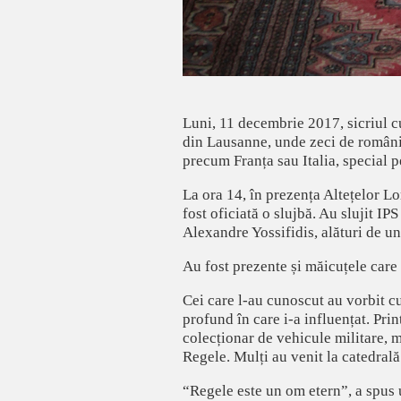
Luni, 11 decembrie 2017, sicriul c
din Lausanne, unde zeci de români d
precum Franța sau Italia, special pe
La ora 14, în prezența Altețelor L
fost oficiată o slujbă. Au slujit 
Alexandre Yossifidis, alături de un
Au fost prezente și măicuțele care
Cei care l-au cunoscut au vorbit c
profund în care i-a influențat. Pri
colecționar de vehicule militare, 
Regele. Mulți au venit la catedrală
“Regele este un om etern”, a spus un