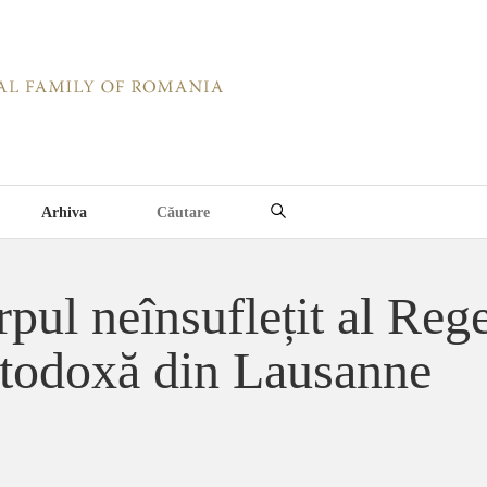
Arhiva
rpul neînsuflețit al Reg
rtodoxă din Lausanne