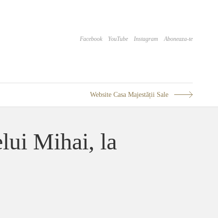
Facebook
YouTube
Instagram
Aboneaza-te
Website Casa Majestății Sale
elui Mihai, la