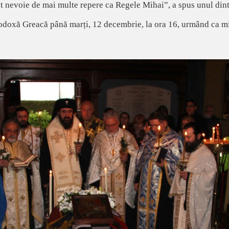
ut nevoie de mai multe repere ca Regele Mihai”, a spus unul dint
odoxă Greacă până marți, 12 decembrie, la ora 16, urmând ca mier