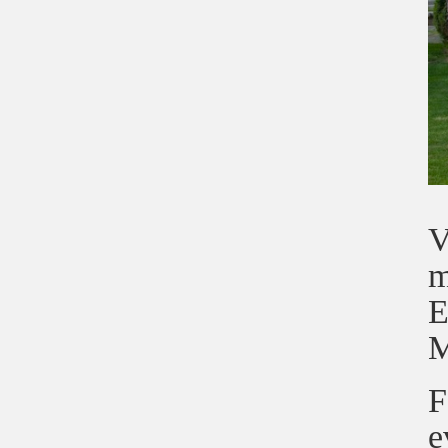
V
m
E
M
F
e