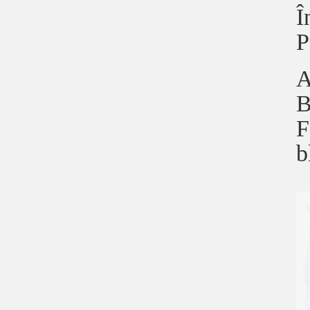
Î
P
A
B
F
b