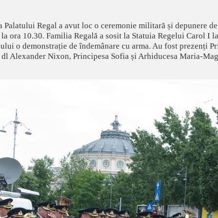
ța Palatului Regal a avut loc o ceremonie militară și depunere d
la ora 10.30. Familia Regală a sosit la Statuia Regelui Carol I l
cului o demonstrație de îndemânare cu arma. Au fost prezenți P
, dl Alexander Nixon, Principesa Sofia și Arhiducesa Maria-Mag