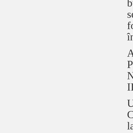
b
s
f
î
A
P
N
I
U
C
l