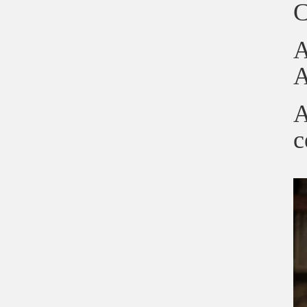
C
A
A
A
c