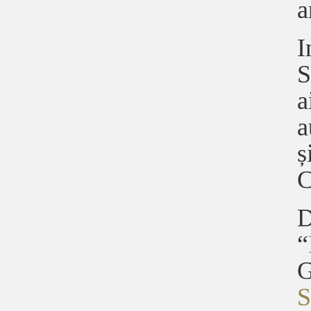
a
I
S
a
a
ș
C
D
“
G
S