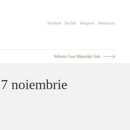
Facebook
YouTube
Instagram
Aboneaza-te
Website Casa Majestății Sale
17 noiembrie