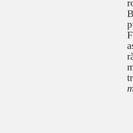
r
B
p
F
a
r
m
t
m