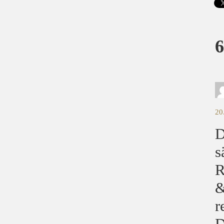
6
20
D
s
R
&
r
D