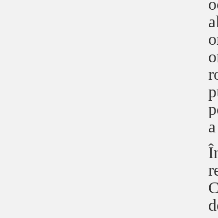
o
a
o
o
r
p
p
a
Î
r
C
d