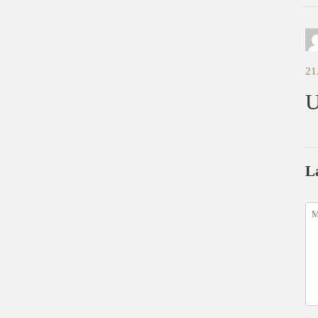
21
U
L