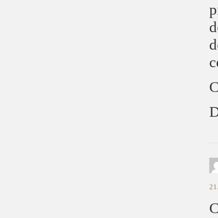
p
d
d
c
C
D
21
C