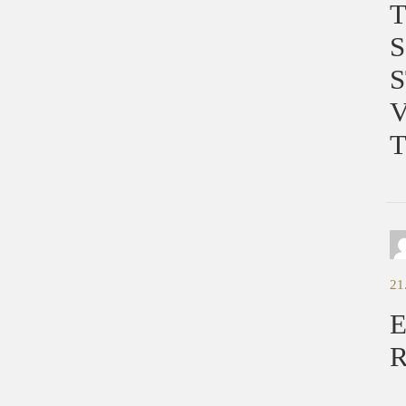
S
V
T
21
E
R