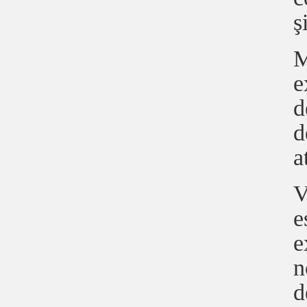
ş
M
e
d
d
a
V
e
e
n
d