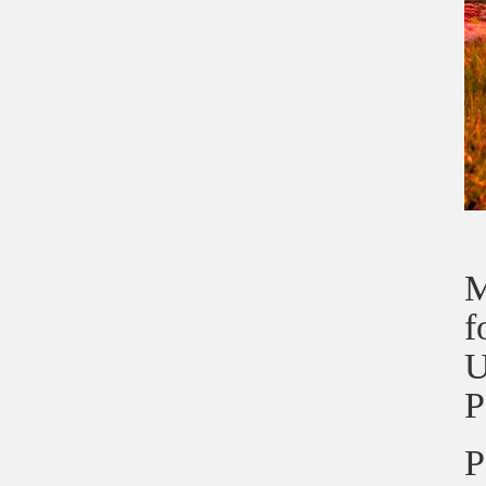
M
f
U
P
P