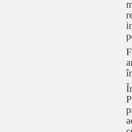
m
r
i
p
F
a
î
Î
P
p
a
c