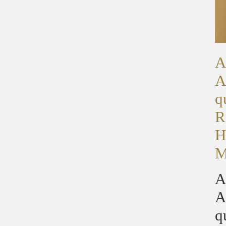
A
A
q
R
H
M
A
A
q