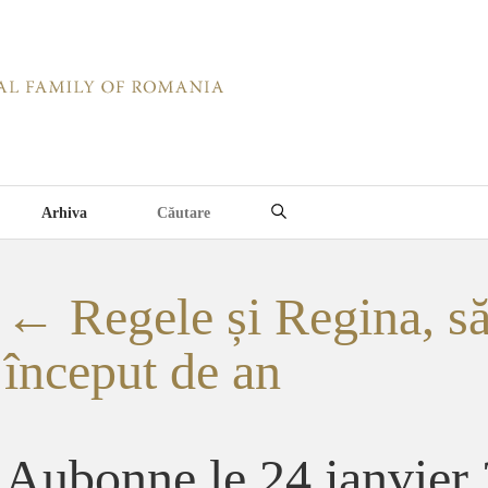
Arhiva
←
Regele și Regina, săr
început de an
Aubonne le 24 janvier