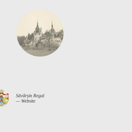
Săvârșin Regal
— Website