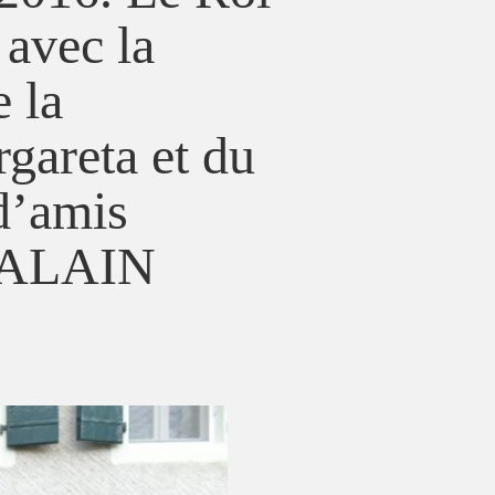
avec la
 la
gareta et du
d’amis
 ALAIN