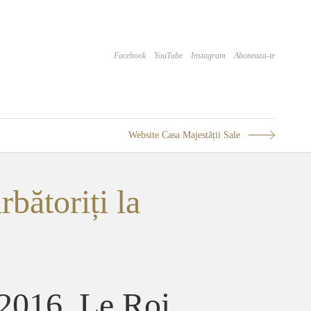
Facebook
YouTube
Instagram
Aboneaza-te
Website Casa Majestății Sale
bătoriți la
 2016. Le Roi