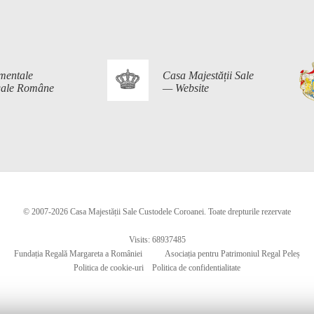
mentale
Casa Majestății Sale
egale Române
— Website
© 2007-2026 Casa Majestății Sale Custodele Coroanei. Toate drepturile rezervate
Visits: 68937485
Fundația Regală Margareta a României
Asociația pentru Patrimoniul Regal Peleș
Politica de cookie-uri
Politica de confidentialitate