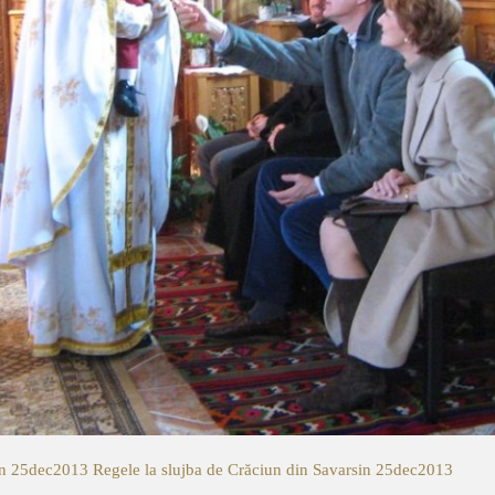
sin 25dec2013
Regele la slujba de Crăciun din Savarsin 25dec2013