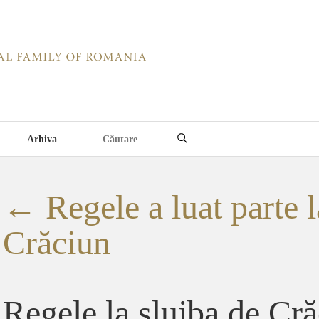
Arhiva
←
Regele a luat parte l
Crăciun
Regele la slujba de Cră