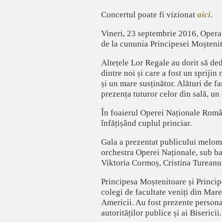
Concertul poate fi vizionat
aici
.
Vineri, 23 septembrie 2016, Opera
de la cununia Principesei Moștenit
Altețele Lor Regale au dorit să de
dintre noi și care a fost un spriji
și un mare susținător. Alături de f
prezența tuturor celor din sală, u
În foaierul Operei Naționale Române
înfățișând cuplul princiar.
Gala a prezentat publicului meloma
orchestra Operei Naționale, sub ba
Viktoria Cormoș, Cristina Tureanu
Principesa Moștenitoare și Principe
colegi de facultate veniți din Mare
Americii. Au fost prezente personali
autorităților publice și ai Bisericii.