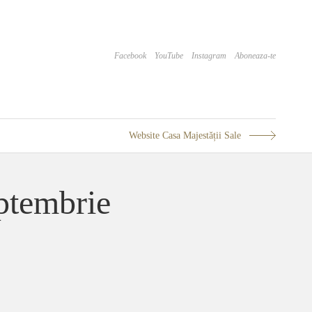
Facebook
YouTube
Instagram
Aboneaza-te
Website Casa Majestății Sale
eptembrie