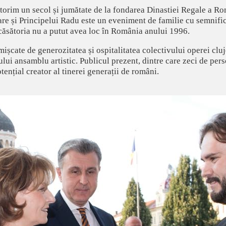
ătorim un secol și jumătate de la fondarea Dinastiei Regale a Ro
are și Principelui Radu este un eveniment de familie cu semnif
 căsătoria nu a putut avea loc în România anului 1996.
mișcate de generozitatea și ospitalitatea colectivului operei clu
ului ansamblu artistic. Publicul prezent, dintre care zeci de per
ențial creator al tinerei generații de români.