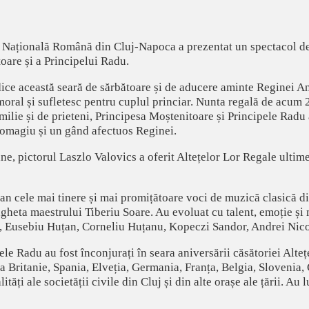
 Națională Română din Cluj-Napoca a prezentat un spectacol de 
oare și a Principelui Radu.
dice această seară de sărbătoare și de aducere aminte Reginei A
n moral și sufletesc pentru cuplul princiar. Nunta regală de acum
amilie și de prieteni, Principesa Moștenitoare și Principele Radu 
n omagiu și un gând afectuos Reginei.
, pictorul Laszlo Valovics a oferit Altețelor Lor Regale ultimele
n cele mai tinere și mai promițătoare voci de muzică clasică din
gheta maestrului Tiberiu Soare. Au evoluat cu talent, emoție și
, Eusebiu Huțan, Corneliu Huțanu, Kopeczi Sandor, Andrei Nico
le Radu au fost înconjurați în seara aniversării căsătoriei Alteț
a Britanie, Spania, Elveția, Germania, Franța, Belgia, Slovenia, G
tăți ale societății civile din Cluj și din alte orașe ale țării. Au