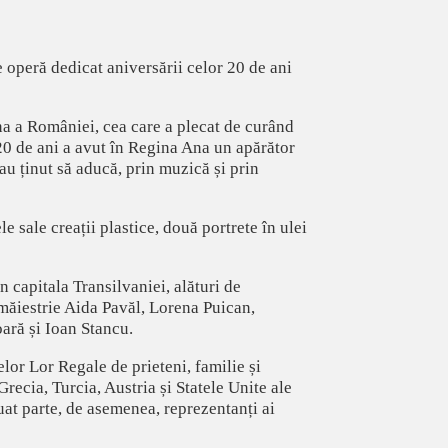
operă dedicat aniversării celor 20 de ani
na a României, cea care a plecat de curând
 20 de ani a avut în Regina Ana un apărător
au ținut să aducă, prin muzică și prin
 sale creații plastice, două portrete în ulei
 capitala Transilvaniei, alături de
 măiestrie Aida Pavăl, Lorena Puican,
ară și Ioan Stancu.
elor Lor Regale de prieteni, familie și
recia, Turcia, Austria și Statele Unite ale
 luat parte, de asemenea, reprezentanți ai