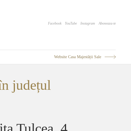
Facebook
YouTube
Instagram
Aboneaza-te
Website Casa Majestății Sale
în județul
ita Tulcea, 4