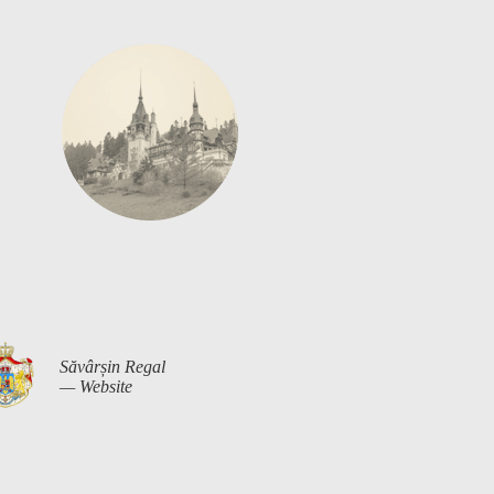
Săvârșin Regal
— Website