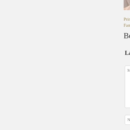
Pri
Fam
B
L