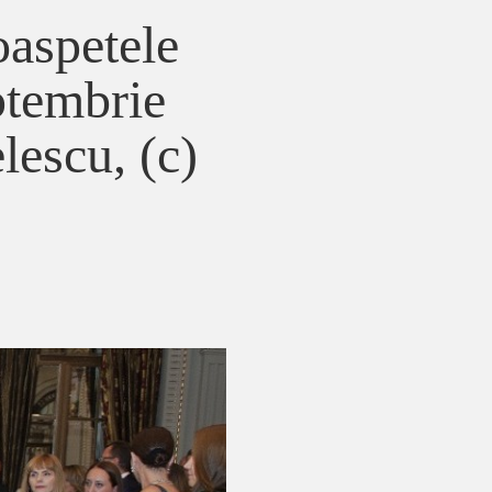
oaspetele
ptembrie
lescu, (c)