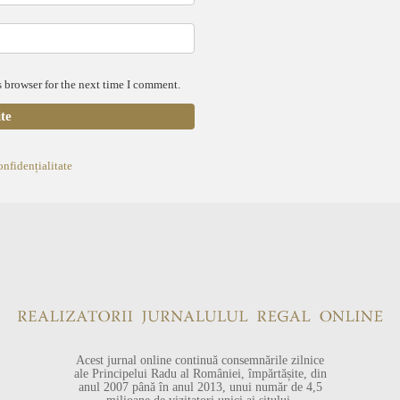
 browser for the next time I comment.
onfidențialitate
Acest jurnal online continuă consemnările zilnice
ale Principelui Radu al României, împărtășite, din
anul 2007 până în anul 2013, unui număr de 4,5