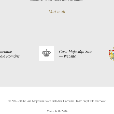
milioane de vizitatori unici ai sitului.
Mai mult
mentale
Casa Majestății Sale
egale Române
— Website
© 2007-2026 Casa Majestății Sale Custodele Coroanei. Toate drepturile rezervate
Visits: 68892784