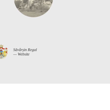
Săvârșin Regal
— Website