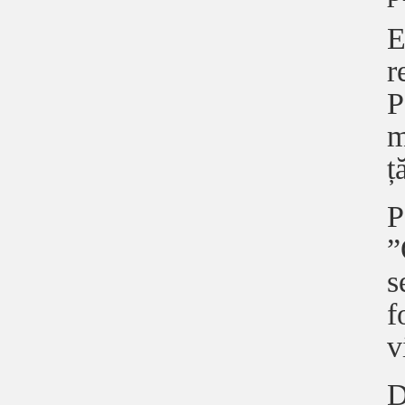
E
r
P
m
ț
P
”
s
f
v
D