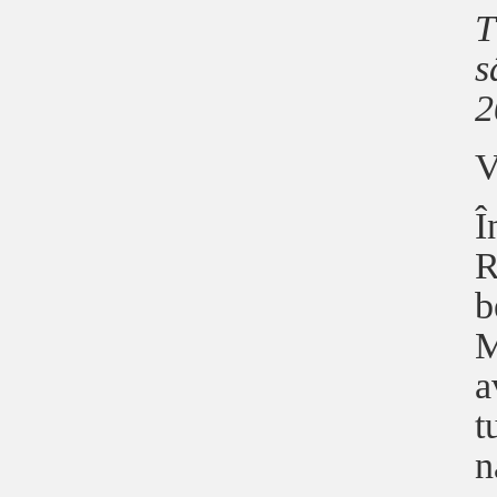
T
s
2
V
Î
R
b
M
a
t
n