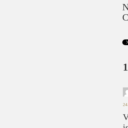
N
C
1
24
V
i