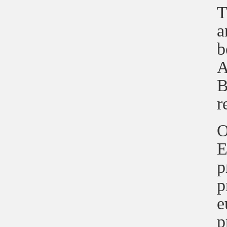
T
a
b
A
B
r
O
E
p
p
e
p