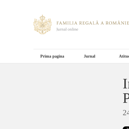
Prima pagina
Jurnal
Atitu
I
P
2