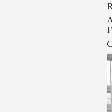
R
A
F
C