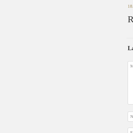
18
R
L