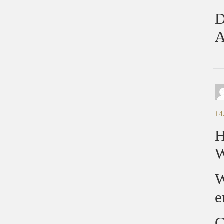
D
A
14
H
W
e
C