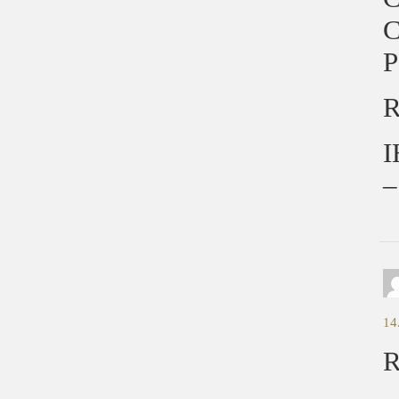
C
P
R
14
R