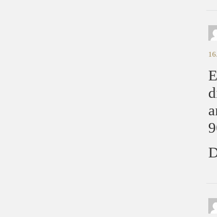
16
E
d
a
9
D