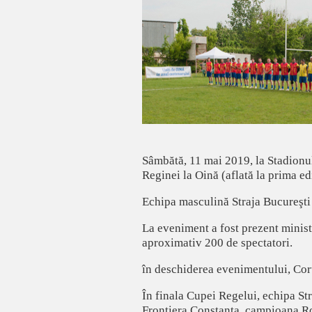
Sâmbătă, 11 mai 2019, la Stadionul
Reginei la Oină (aflată la prima edi
Echipa masculină Straja Bucureşti 
La eveniment a fost prezent minist
aproximativ 200 de spectatori.
în deschiderea evenimentului, Coru
În finala Cupei Regelui, echipa St
Frontiera Constanţa, campioana R