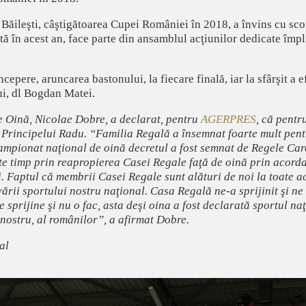
Băileşti, câştigătoarea Cupei României în 2018, a învins cu sco
tă în acest an, face parte din ansamblul acţiunilor dedicate împl
ncepere, aruncarea bastonului, la fiecare finală, iar la sfârşit a
ui, dl Bogdan Matei.
 Oină, Nicolae Dobre, a declarat, pentru
AGERPRES
, că pentr
Principelui Radu. “Familia Regală a însemnat foarte mult pentr
mpionat naţional de oină decretul a fost semnat de Regele Carol
te timp prin reapropierea Casei Regale faţă de oină prin acorda
 Faptul că membrii Casei Regale sunt alături de noi la toate a
ării sportului nostru naţional. Casa Regală ne-a sprijinit şi ne
e sprijine şi nu o fac, asta deşi oina a fost declarată sportul 
 nostru, al românilor”, a afirmat Dobre.
al