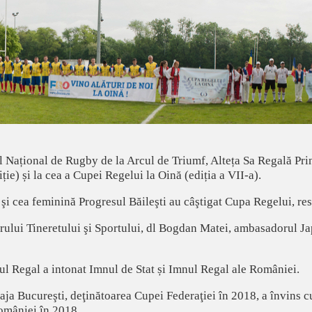
 Național de Rugby de la Arcul de Triumf, Alteța Sa Regală Prin
ție) și la cea a Cupei Regelui la Oină (ediția a VII-a).
şi cea feminină Progresul Băileşti au câştigat Cupa Regelui, re
rului Tineretului şi Sportului, dl Bogdan Matei, ambasadorul Ja
l Regal a intonat Imnul de Stat și Imnul Regal ale României.
raja Bucureşti, deţinătoarea Cupei Federaţiei în 2018, a învins 
omâniei în 2018.