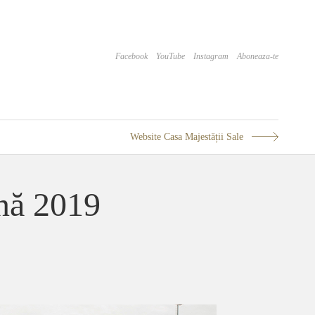
Facebook
YouTube
Instagram
Aboneaza-te
Website Casa Majestății Sale
ină 2019