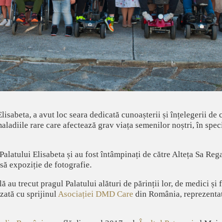
lisabeta, a avut loc seara dedicată cunoașterii și înțelegerii de 
maladiile rare care afectează grav viața semenilor noștri, în spec
l Palatului Elisabeta și au fost întâmpinați de către Alteța Sa Re
ă expoziție de fotografie.
 au trecut pragul Palatului alături de părinții lor, de medici și 
izată cu sprijinul
Asociației DMD Care
din România, reprezenta