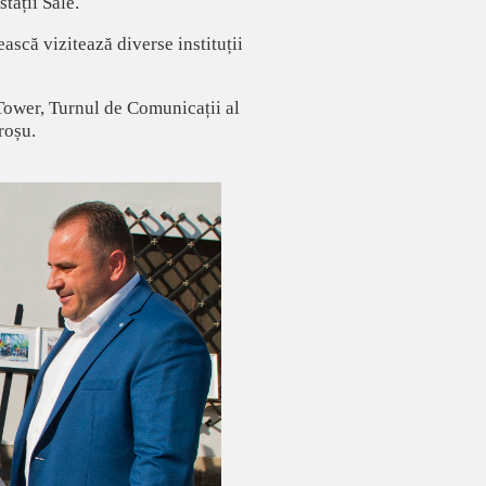
tății Sale.
ască vizitează diverse instituții
 Tower, Turnul de Comunicații al
roșu.