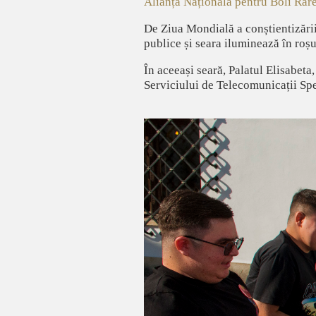
Alianța Națională pentru Boli Rar
De Ziua Mondială a conștientizări
publice și seara iluminează în roșu
În aceeași seară, Palatul Elisabeta
Serviciului de Telecomunicații Spec