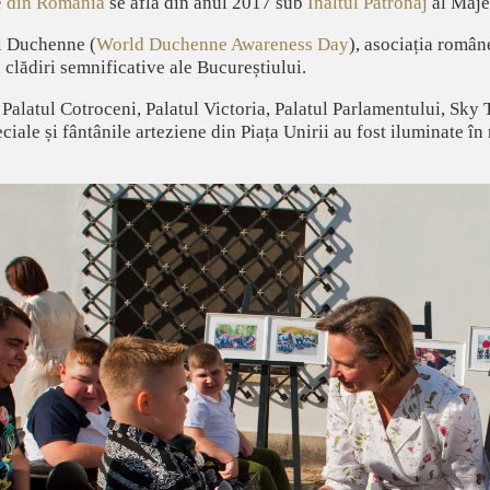
e din România
se află din anul 2017 sub
Înaltul Patronaj
al Majes
i Duchenne (
World Duchenne Awareness Day
), asociația române
 clădiri semnificative ale Bucureștiului.
, Palatul Cotroceni, Palatul Victoria, Palatul Parlamentului, Sky
iale și fântânile arteziene din Piața Unirii au fost iluminate în 