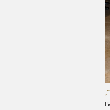
Cer
Fur
B