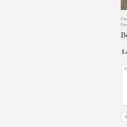
Cer
Fur
B
L