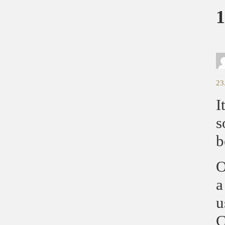
1
23
I
s
b
O
a
u
C