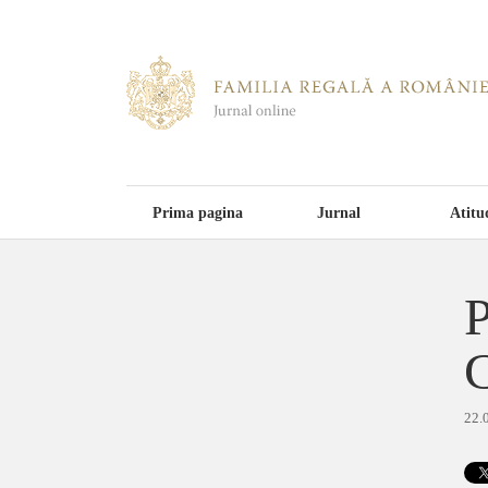
Prima pagina
Jurnal
Atitu
P
C
22.