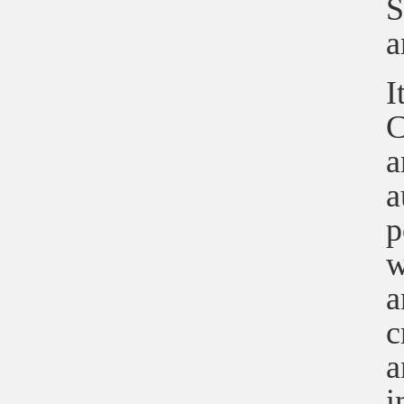
S
a
I
C
a
a
p
w
a
c
a
i