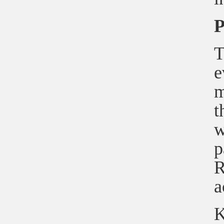
P
T
e
m
t
w
p
R
a
K