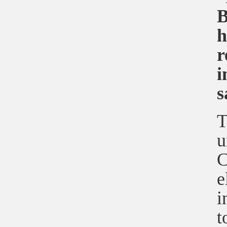
B
h
r
i
s
T
u
C
e
i
t