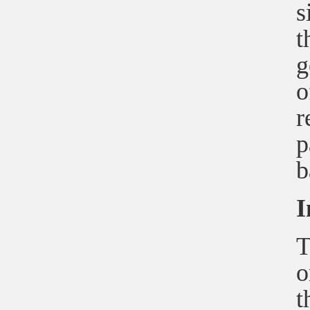
s
t
g
o
r
p
b
I
T
o
t