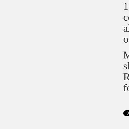
1
c
a
o
M
s
R
f