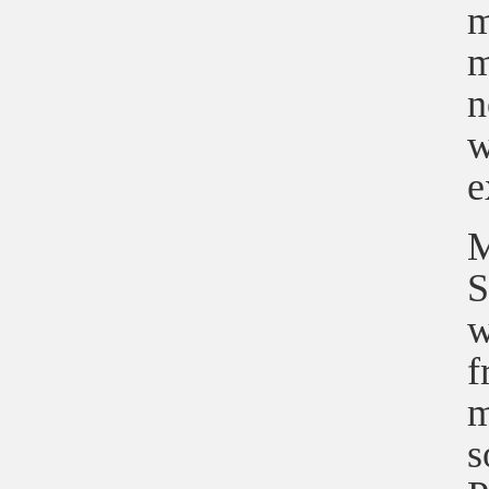
m
m
n
w
e
M
S
w
f
m
s