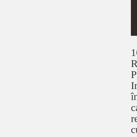
1
R
P
I
î
c
r
c