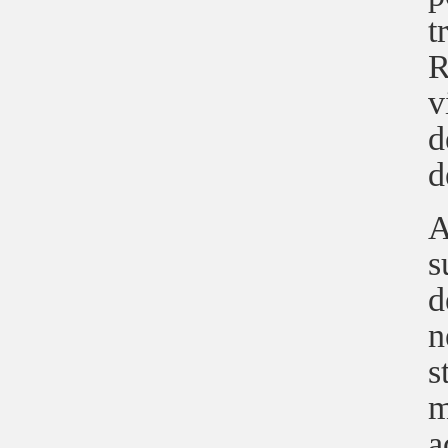
t
R
v
d
d
A
s
d
n
s
m
a