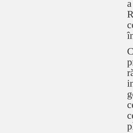
a
R
c
î
C
p
r
i
g
c
c
p