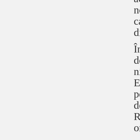
n
c
d
Î
d
n
E
p
d
R
o