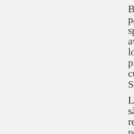
B
p
s
a
l
p
c
S
L
s
r
p