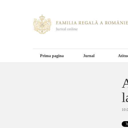
Prima pagina
Jurnal
Atitu
A
l
10.