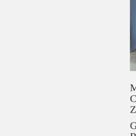
M
C
Z
G