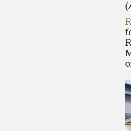
(
R
f
R
M
o