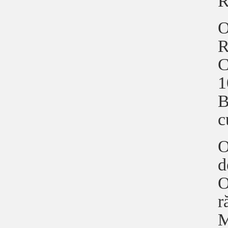
R
O
R
C
1
B
c
O
d
O
r
M