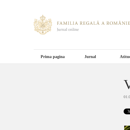
Prima pagina
Jurnal
Atitu
V
01.