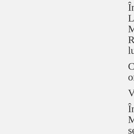
Î
L
M
R
l
C
o
V
Î
M
s