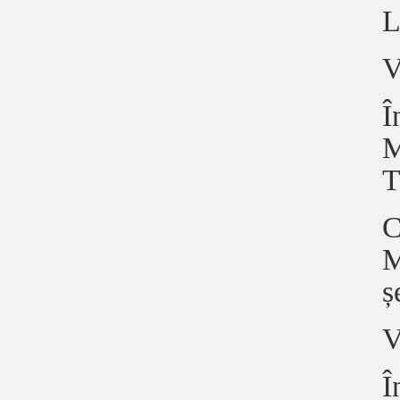
L
V
Î
M
T
C
M
ș
V
Î