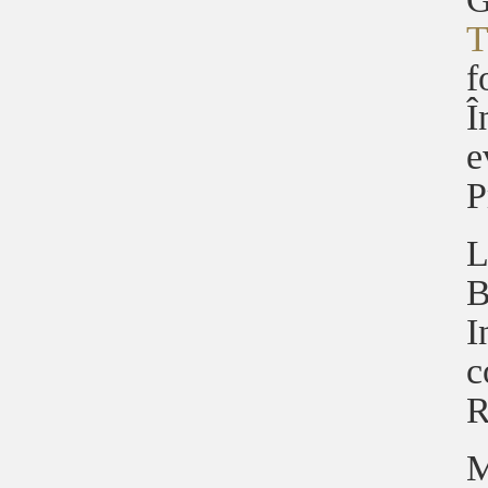
T
f
Î
e
P
L
B
I
c
R
M