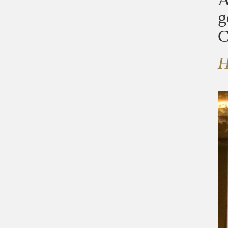
g
C
H