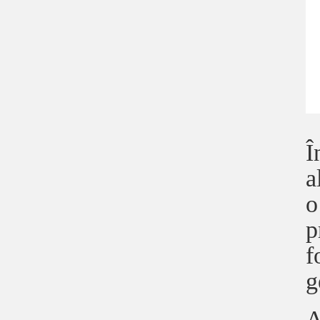
Î
a
o
p
f
g
A