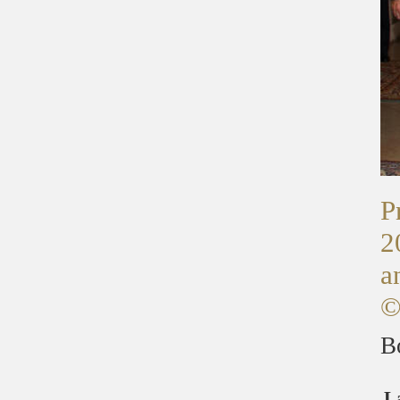
P
2
a
©
B
L