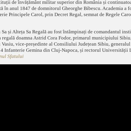
ituții de învățământ militar superior din România și continuatoar
nțată în anul 1847 de domnitorul Gheorghe Bibescu. Academia a fo
erie Principele Carol, prin Decret Regal, semnat de Regele Carol
 Sa și Alteța Sa Regală au fost întâmpinați de comandantul insti
ta regală doamna Astrid Cora Fodor, primarul municipiului Sibiu
 Vasiu, vice-președinte al Consiliului Județean Sibiu, generalu
 4 Infanterie Gemina din Cluj-Napoca, și rectorul Universității 
nul Sfatului