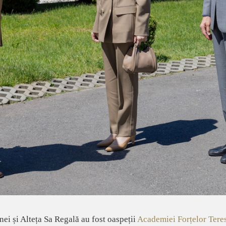
ei și Alteța Sa Regală au fost oaspeții
Academiei Forțelor Teres