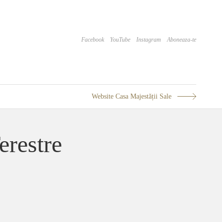
Facebook
YouTube
Instagram
Aboneaza-te
Website Casa Majestății Sale
erestre