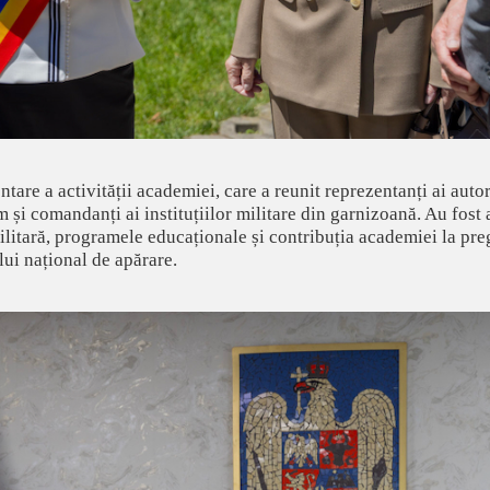
ntare a activității academiei, care a reunit reprezentanți ai autori
 și comandanți ai instituțiilor militare din garnizoană. Au fost
ilitară, programele educaționale și contribuția academiei la preg
lui național de apărare.