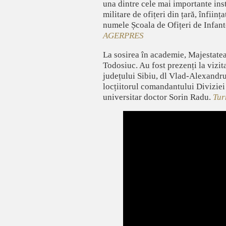
una dintre cele mai importante inst
militare de ofițeri din țară, înfii
numele Școala de Ofițeri de Infant
AGERPRES
La sosirea în academie, Majestatea
Todosiuc. Au fost prezenți la vizi
județului Sibiu, dl Vlad-Alexandru
locțiitorul comandantului Diviziei
universitar doctor Sorin Radu.
Tur