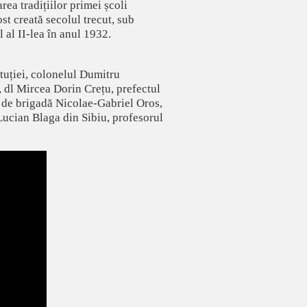
ea tradițiilor primei școli
st creată secolul trecut, sub
 al II-lea în anul 1932.
tuției, colonelul Dumitru
, dl Mircea Dorin Crețu, prefectul
l de brigadă Nicolae-Gabriel Oros,
Lucian Blaga din Sibiu, profesorul