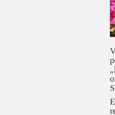
V
p
„
o
S
E
r