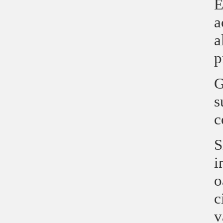
E
a
a
p
G
s
c
S
i
o
c
v