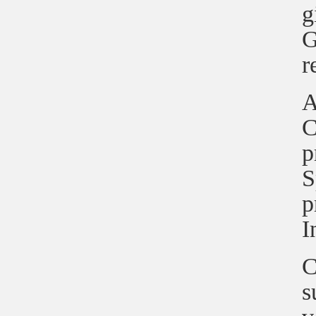
g
G
r
A
C
p
S
p
I
C
s