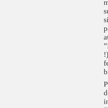
m
s
s
p
a
”
!
f
b
P
d
i