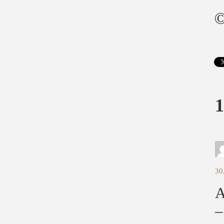
©
1
30
A
–