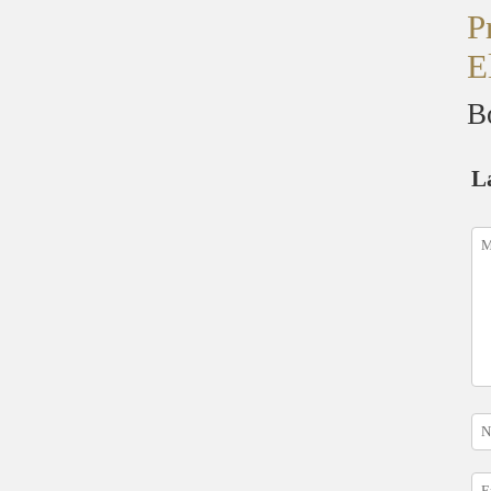
P
E
B
L