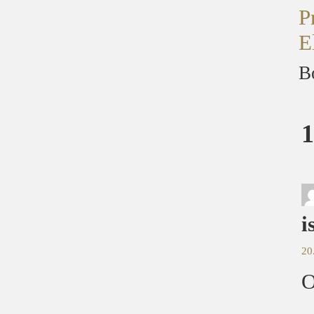
P
E
B
1
i
20
O