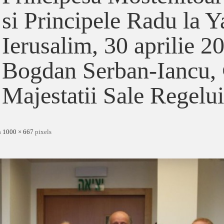
si Principele Radu la 
Ierusalim, 30 aprilie 2
Bogdan Serban-Iancu,
Majestatii Sale Regelui
s
1000 × 667
pixels