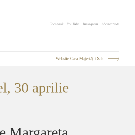
Facebook
YouTube
Instagram
Aboneaza-te
Website Casa Majestății Sale
l, 30 aprilie
re Margareta