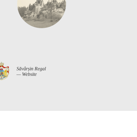
Săvârșin Regal
— Website