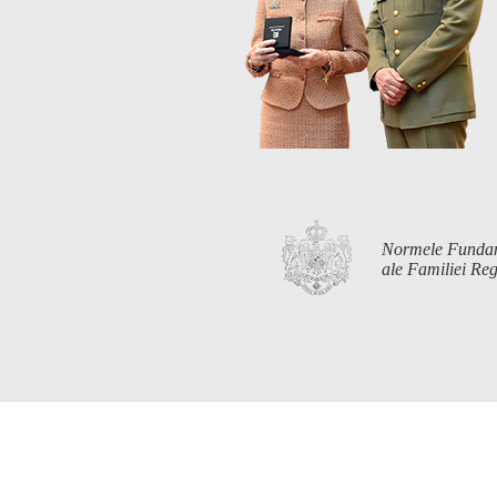
Normele Funda
ale Familiei R