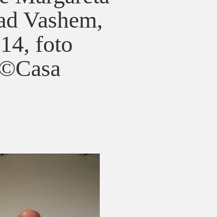
Yad Vashem,
014, foto
 ©Casa