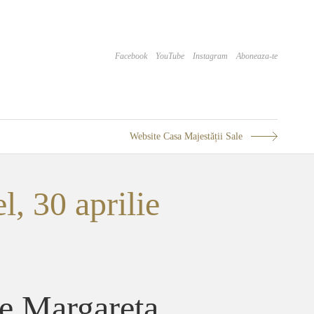
Facebook
YouTube
Instagram
Aboneaza-te
Website Casa Majestății Sale
l, 30 aprilie
re Margareta