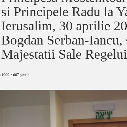
si Principele Radu la 
Ierusalim, 30 aprilie 2
Bogdan Serban-Iancu,
Majestatii Sale Regelui
s
1000 × 667
pixels