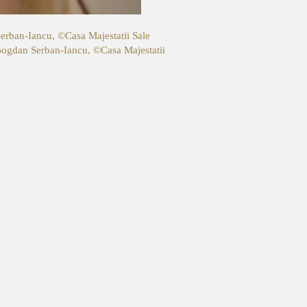
Serban-Iancu, ©Casa Majestatii Sale
 Bogdan Serban-Iancu, ©Casa Majestatii