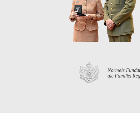
Normele Funda
ale Familiei R