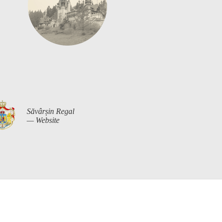
Săvârșin Regal
— Website