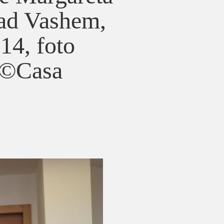
Yad Vashem,
014, foto
 ©Casa