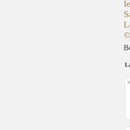
I
S
L
©
B
L