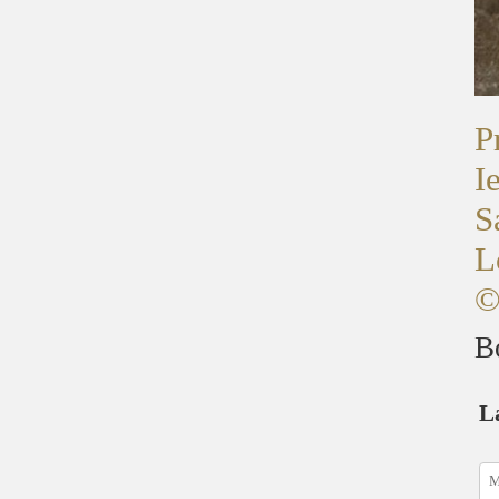
P
I
S
L
©
B
L