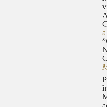
v
A
C
a
”
N
C
P
î
M
a