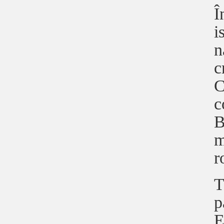
Î
i
n
c
C
c
B
m
r
T
p
E