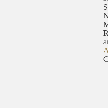
S
N
M
R
a
A
C