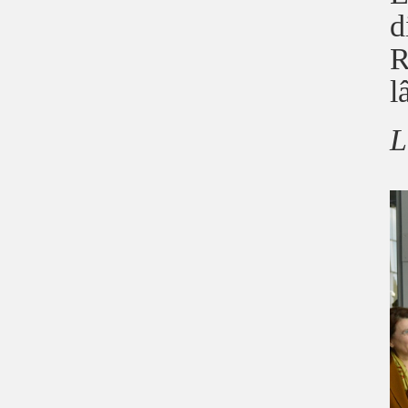
d
R
l
L