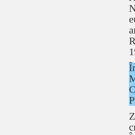
N
e
a
R
1
Î
M
C
P
Z
c