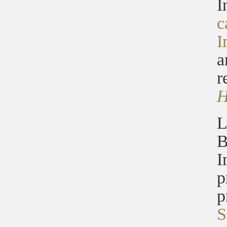
Î
c
I
a
r
H
L
B
I
p
p
S