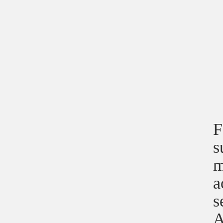
F
s
m
a
s
A