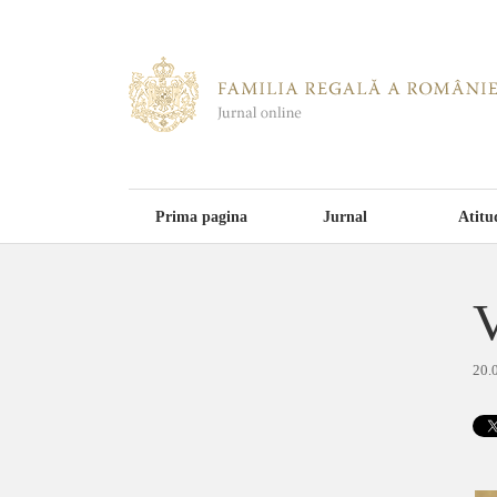
Prima pagina
Jurnal
Atitu
V
20.