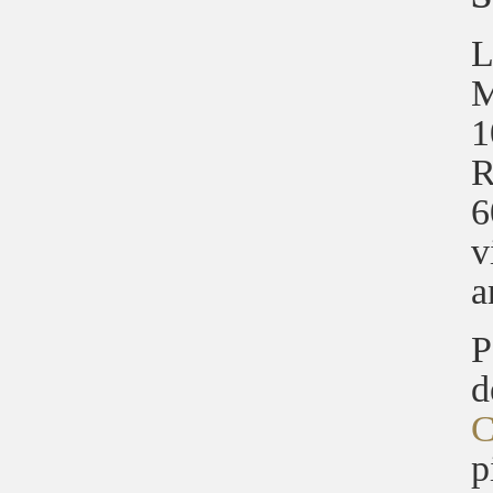
M
1
R
6
v
a
P
d
C
p