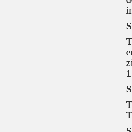
i
S
T
e
z
1
S
T
T
S