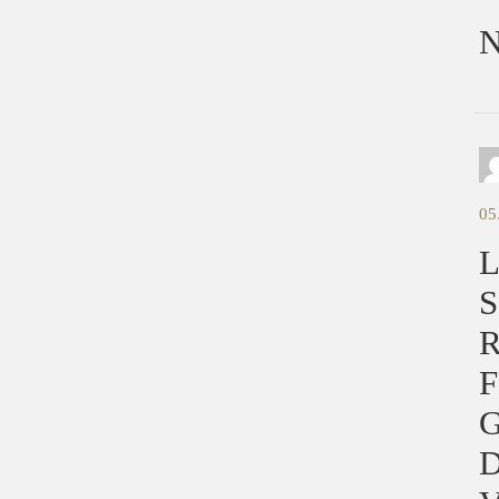
N
05
L
S
F
G