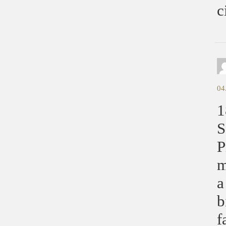
c
04
1
S
P
m
a
b
f