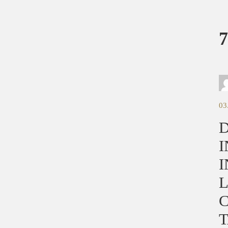
7
03
D
I
I
L
C
T