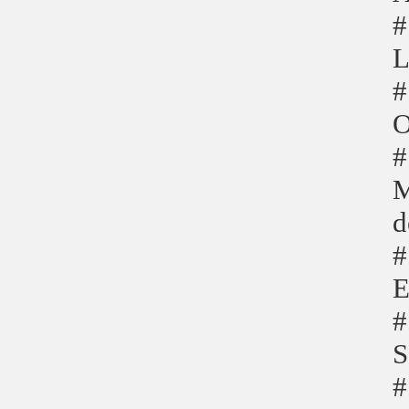
#
L
#
O
#
M
d
#
E
#
S
#