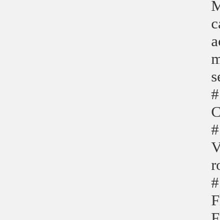
M
c
a
m
s
#
C
#
V
r
#
F
F