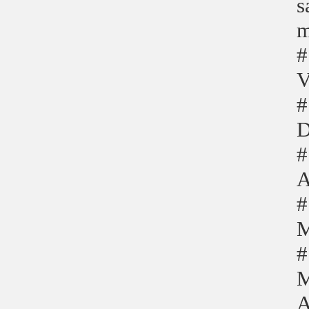
s
m
#
V
#
D
#
A
#
M
#
M
A