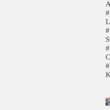
A
#
L
#
S
#
C
#
K