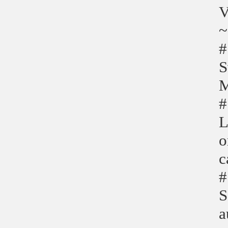
V
~
#
S
M
#
L
o
c
#
S
a