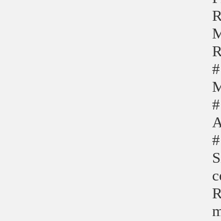
R
#
M
#
A
#
S
c
R
m