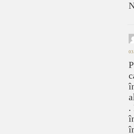
N
03
P
c
î
a
.
î
î