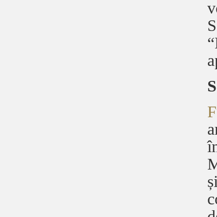
v
S
“
a
S
F
a
î
M
ș
c
d