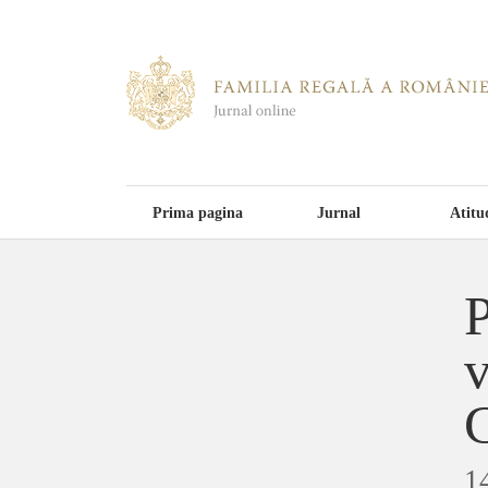
Prima pagina
Jurnal
Atitu
P
v
1